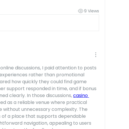
9 Views
line discussions, I paid attention to posts 
 experiences rather than promotional 
ared how quickly they could find game 
er support responded in time, and if bonus 
ed clearly. In those discussions, 
casino 
d as a reliable venue where practical 
e without unnecessary complexity. The 
s of a place that supports dependable 
htforward navigation, appealing to users 