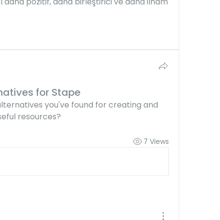
daha pozitif, daha birleştirici ve daha ilham 
natives for Stape
ternatives you've found for creating and 
seful resources?
7 Views