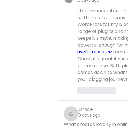
2 days ago
I totally understand th
as there are so many o
WordPress for my blog
range of plugins and th
keeps it simple, making
useful resource
 recent
Ghost; it's great if you
performance. Both plat
comes down to what fe
your blogging journey!
Like
Reply
Grace
3 days ago
Grace
What creates loyalty in onli