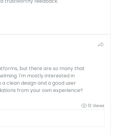
nd trustworthy feedback.
latforms, but there are so many that 
ming. I'm mostly interested in 
 a clean design and a good user 
ations from your own experience?
13 Views