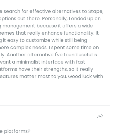
e search for effective alternatives to Stape, 
ptions out there. Personally, I ended up on 
 management because it offers a wide 
emes that really enhance functionality. It 
 it easy to customize while still being 
powerful enough for more complex needs. I spent some time on 
ly. Another alternative I've found useful is 
 want a minimalist interface with fast 
forms have their strengths, so it really 
atures matter most to you. Good luck with 
ne platforms?