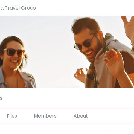
rtsTravel Group
p
Files
Members
About