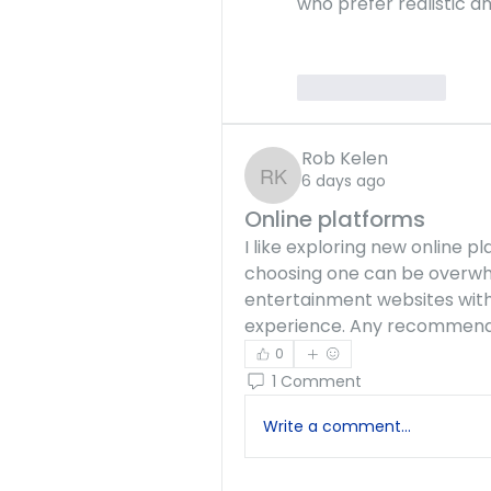
who prefer realistic a
Like
Reply
Rob Kelen
6 days ago
Rob Kelen
Online platforms
I like exploring new online p
choosing one can be overwhel
entertainment websites with
experience. Any recommend
0
1 Comment
Write a comment...