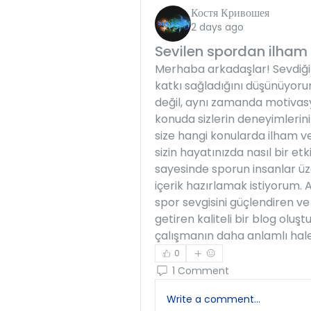
Костя Кривошея
2 days ago
Sevilen spordan ilham 
Merhaba arkadaşlar! Sevdiğim
katkı sağladığını düşünüyorum
değil, aynı zamanda motivasyon
konuda sizlerin deneyimlerini
size hangi konularda ilham ve
sizin hayatınızda nasıl bir et
sayesinde sporun insanlar üzer
içerik hazırlamak istiyorum.
spor sevgisini güçlendiren ve 
getiren kaliteli bir blog oluşt
çalışmanın daha anlamlı hal
0
1 Comment
Write a comment...